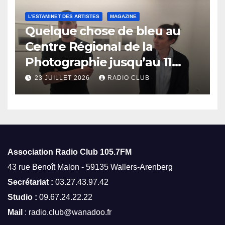
L'ESTAMINET DES ARTISTES
MAGAZINE
Quelque chose de bleu au
Centre Régional de la
Photographie jusqu’au 11
octobre
23 JUILLET 2026
RADIO CLUB
Association Radio Club
105.7FM
43 rue Benoît Malon - 59135 Wallers-Arenberg
Secrétariat :
03.27.43.97.42
Studio :
09.67.24.22.22
Mail
: radio.club@wanadoo.fr