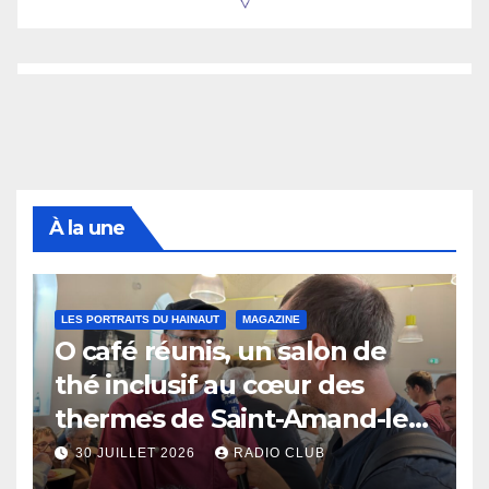
À la une
LES PORTRAITS DU HAINAUT
MAGAZINE
O café réunis, un salon de
thé inclusif au cœur des
thermes de Saint-Amand-les-
Eaux
30 JUILLET 2026
RADIO CLUB