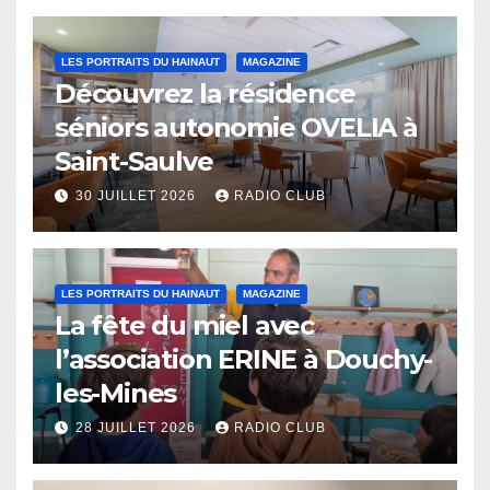
LES PORTRAITS DU HAINAUT
MAGAZINE
Découvrez la résidence
séniors autonomie OVELIA à
Saint-Saulve
30 JUILLET 2026
RADIO CLUB
LES PORTRAITS DU HAINAUT
MAGAZINE
La fête du miel avec
l’association ERINE à Douchy-
les-Mines
28 JUILLET 2026
RADIO CLUB