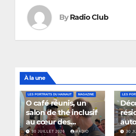
By
Radio Club
À la une
LES PORTRAITS DU HAINAUT
MAGAZINE
LES POR
O café réunis, un
Déco
salon de thé inclusif
rési
au cœur des
aut
thermes de Saint-
à Sa
30 JUILLET 2026
RADIO
30 J