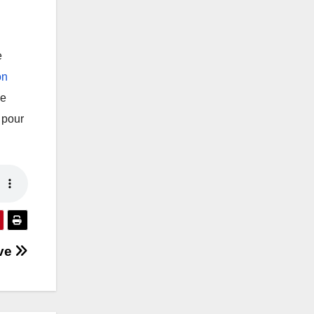
e
on
ce
 pour
lve