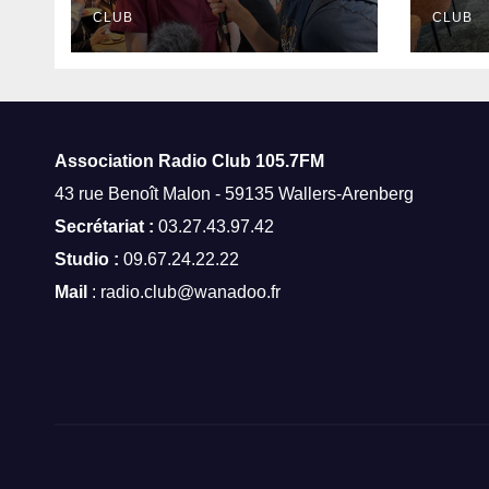
Amand-les-Eaux
CLUB
CLUB
Association Radio Club
105.7FM
43 rue Benoît Malon - 59135 Wallers-Arenberg
Secrétariat :
03.27.43.97.42
Studio :
09.67.24.22.22
Mail
: radio.club@wanadoo.fr