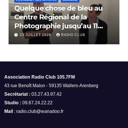
Quelque chose de bleu au
Centre Régional de la
Photographie jusqu’au 11
octobre
23 JUILLET 2026
RADIO CLUB
Association Radio Club
105.7FM
43 rue Benoît Malon - 59135 Wallers-Arenberg
Secrétariat :
03.27.43.97.42
Studio :
09.67.24.22.22
Mail
: radio.club@wanadoo.fr