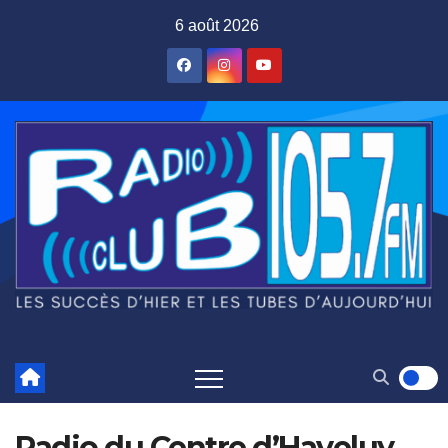
Skip
6 août 2026
to
content
Radio du Centre d’Haveluy