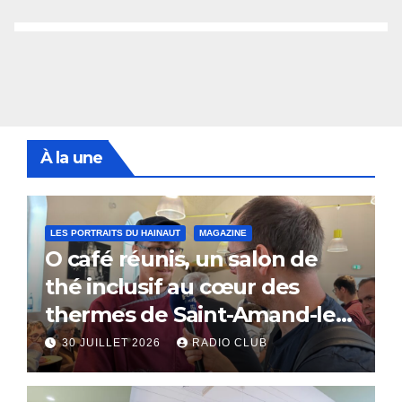
À la une
LES PORTRAITS DU HAINAUT
MAGAZINE
O café réunis, un salon de
thé inclusif au cœur des
thermes de Saint-Amand-les-
Eaux
30 JUILLET 2026
RADIO CLUB