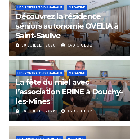
LES PORTRAITS DU HAINAUT
MAGAZINE
Découvrez la résidence
séniors autonomie OVELIA à
Saint-Saulve
30 JUILLET 2026
RADIO CLUB
LES PORTRAITS DU HAINAUT
MAGAZINE
La fête du miel avec
l’association ERINE à Douchy-
les-Mines
28 JUILLET 2026
RADIO CLUB
L'ESTAMINET DES ARTISTES
MAGAZINE