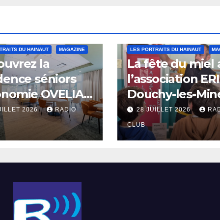
TRAITS DU HAINAUT
MAGAZINE
LES PORTRAITS DU HAINAUT
MA
uvrez la
La fête du miel
dence séniors
l’association ER
onomie OVELIA
Douchy-les-Min
int-Saulve
UILLET 2026
RADIO
28 JUILLET 2026
RA
CLUB