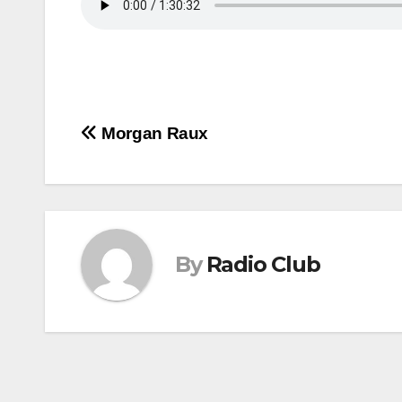
Navigation
Morgan Raux
de
l’article
By
Radio Club