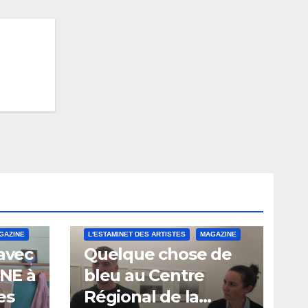
GAZINE
L'ESTAMINET DES ARTISTES
MAGAZINE
 avec
Quelque chose de
INE à
bleu au Centre
es
Régional de la