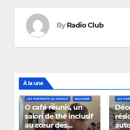
l’article
By
Radio Club
À la une
LES PORTRAITS DU HAINAUT
MAGAZINE
LES POR
O café réunis, un
Déco
salon de thé inclusif
rési
au cœur des
aut