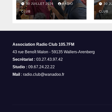
thermes de Saint-
à Sa
30 JUILLET 2026
RADIO
30 J
Amand-les-Eaux
CLUB
CLUB
Association Radio Club
105.7FM
43 rue Benoît Malon - 59135 Wallers-Arenberg
Secrétariat :
03.27.43.97.42
Studio :
09.67.24.22.22
Mail
: radio.club@wanadoo.fr