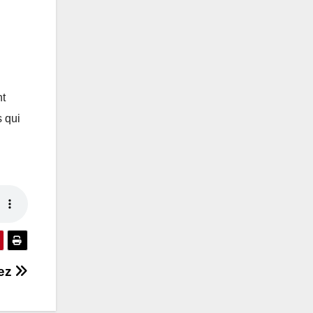
nt
s qui
iez