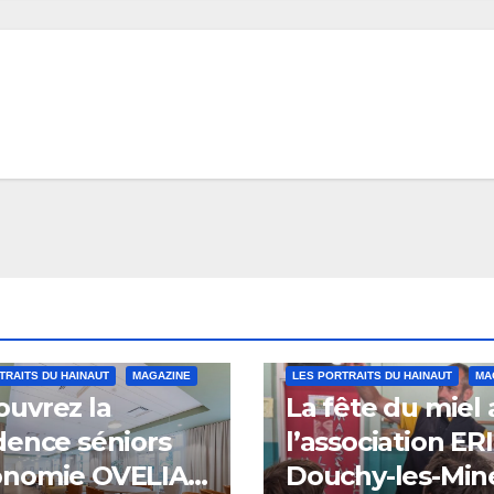
TRAITS DU HAINAUT
MAGAZINE
LES PORTRAITS DU HAINAUT
MA
uvrez la
La fête du miel
dence séniors
l’association ER
onomie OVELIA
Douchy-les-Min