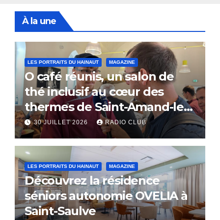
À la une
LES PORTRAITS DU HAINAUT
MAGAZINE
O café réunis, un salon de
thé inclusif au cœur des
thermes de Saint-Amand-les-
Eaux
30 JUILLET 2026
RADIO CLUB
LES PORTRAITS DU HAINAUT
MAGAZINE
Découvrez la résidence
séniors autonomie OVELIA à
Saint-Saulve