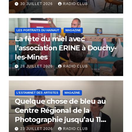
30 JUILLET 2026
RADIO CLUB
LES PORTRAITS DU HAINAUT
MAGAZINE
La fête du miel avec
l’association ERINE à Douchy-
les-Mines
28 JUILLET 2026
RADIO CLUB
L'ESTAMINET DES ARTISTES
MAGAZINE
Quelque chose de bleu au
Centre Régional de la
Photographie jusqu’au 11
octobre
23 JUILLET 2026
RADIO CLUB