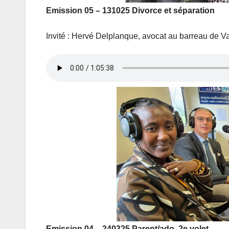
Emission 05 – 131025 Divorce et séparation
Invité : Hervé Delplanque, avocat au barreau de 
Emission 04 – 240325 Parent/ado, 2e volet