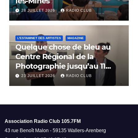
les-Mines
28 JUILLET 2026
RADIO CLUB
L'ESTAMINET DES ARTISTES
MAGAZINE
Quelque chose de bleu au
Centre Régional de la
Photographie jusqu’au 11
octobre
23 JUILLET 2026
RADIO CLUB
Association Radio Club
105.7FM
43 rue Benoît Malon - 59135 Wallers-Arenberg