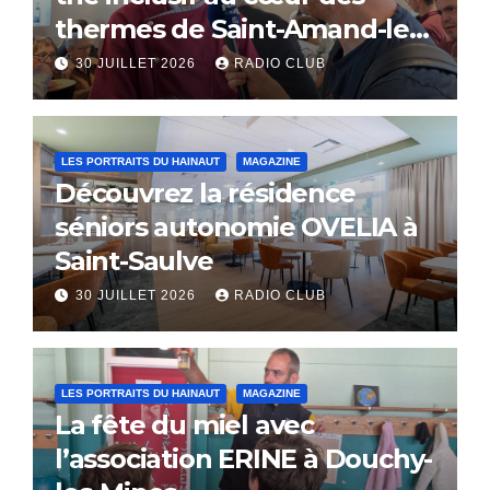
thermes de Saint-Amand-les-
Eaux
30 JUILLET 2026
RADIO CLUB
LES PORTRAITS DU HAINAUT
MAGAZINE
Découvrez la résidence
séniors autonomie OVELIA à
Saint-Saulve
30 JUILLET 2026
RADIO CLUB
LES PORTRAITS DU HAINAUT
MAGAZINE
La fête du miel avec
l’association ERINE à Douchy-