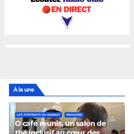
À la une
LES PORTRAITS DU HAINAUT
MAGAZINE
O café réunis, un salon de
thé inclusif au cœur des