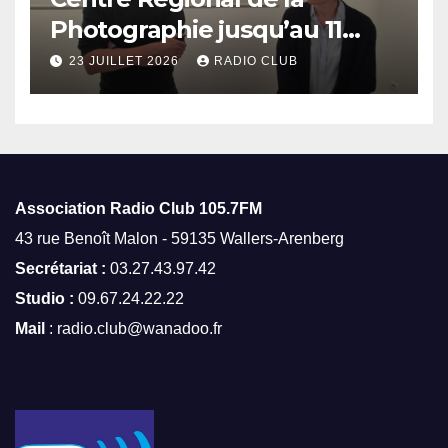
Photographie jusqu’au 11
octobre
23 JUILLET 2026
RADIO CLUB
Association Radio Club
105.7FM
43 rue Benoît Malon - 59135 Wallers-Arenberg
Secrétariat :
03.27.43.97.42
Studio :
09.67.24.22.22
Mail
: radio.club@wanadoo.fr