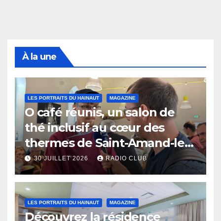
À la une
LES PORTRAITS DU HAINAUT
MAGAZINE
O café réunis, un salon de
thé inclusif au cœur des
thermes de Saint-Amand-les-
Eaux
30 JUILLET 2026
RADIO CLUB
LES PORTRAITS DU HAINAUT
MAGAZINE
Découvrez la résidence