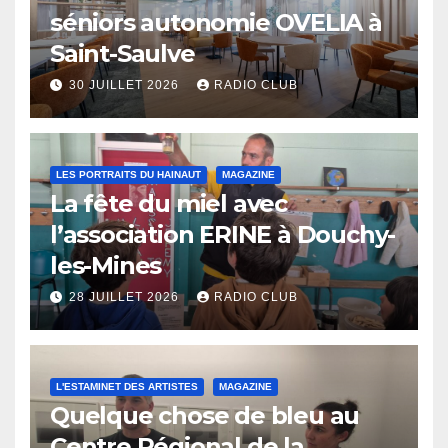
séniors autonomie OVELIA à
Saint-Saulve
30 JUILLET 2026
RADIO CLUB
LES PORTRAITS DU HAINAUT
MAGAZINE
La fête du miel avec
l’association ERINE à Douchy-
les-Mines
28 JUILLET 2026
RADIO CLUB
L'ESTAMINET DES ARTISTES
MAGAZINE
Quelque chose de bleu au
Centre Régional de la