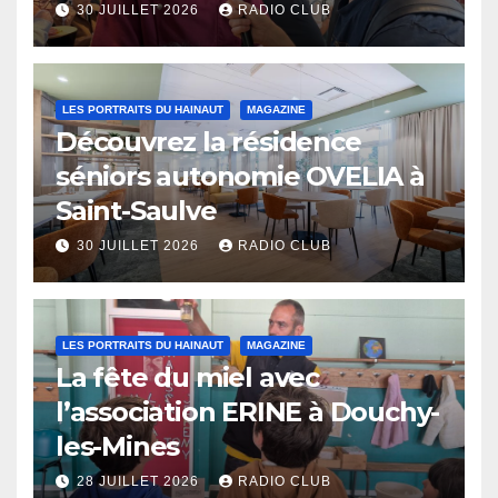
Eaux
30 JUILLET 2026
RADIO CLUB
LES PORTRAITS DU HAINAUT
MAGAZINE
Découvrez la résidence
séniors autonomie OVELIA à
Saint-Saulve
30 JUILLET 2026
RADIO CLUB
LES PORTRAITS DU HAINAUT
MAGAZINE
La fête du miel avec
l’association ERINE à Douchy-
les-Mines
28 JUILLET 2026
RADIO CLUB