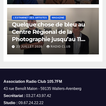
L'ESTAMINET DES ARTISTES
MAGAZINE
Quelque chose de bleu au
Centre Régional de la
Photographie jusqu’au 11
octobre
23 JUILLET 2026
RADIO CLUB
Association Radio Club
105.7FM
43 rue Benoît Malon - 59135 Wallers-Arenberg
Secrétariat :
03.27.43.97.42
Studio :
09.67.24.22.22