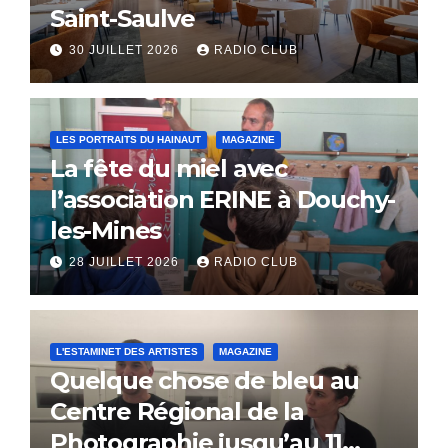
Saint-Saulve
30 JUILLET 2026
RADIO CLUB
LES PORTRAITS DU HAINAUT
MAGAZINE
La fête du miel avec
l’association ERINE à Douchy-
les-Mines
28 JUILLET 2026
RADIO CLUB
L'ESTAMINET DES ARTISTES
MAGAZINE
Quelque chose de bleu au
Centre Régional de la
Photographie jusqu’au 11