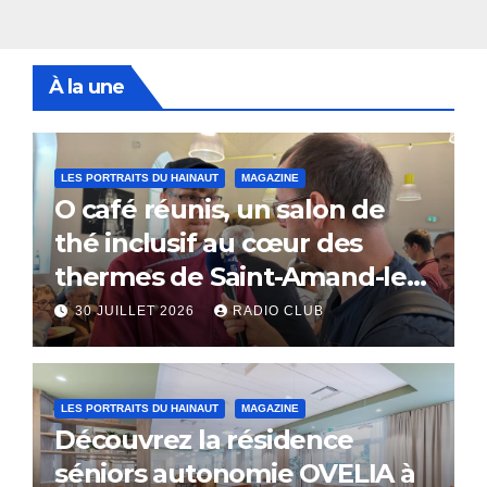
À la une
LES PORTRAITS DU HAINAUT
MAGAZINE
O café réunis, un salon de
thé inclusif au cœur des
thermes de Saint-Amand-les-
Eaux
30 JUILLET 2026
RADIO CLUB
LES PORTRAITS DU HAINAUT
MAGAZINE
Découvrez la résidence
séniors autonomie OVELIA à