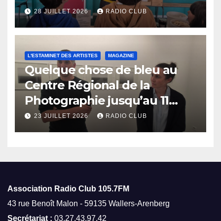
28 JUILLET 2026
RADIO CLUB
L'ESTAMINET DES ARTISTES
MAGAZINE
Quelque chose de bleu au
Centre Régional de la
Photographie jusqu’au 11
octobre
23 JUILLET 2026
RADIO CLUB
Association Radio Club
105.7FM
43 rue Benoît Malon - 59135 Wallers-Arenberg
Secrétariat :
03.27.43.97.42