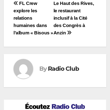
Navigation
FL Crew
Le Haut des Rives,
explore les
le restaurant
de
relations
inclusif à la Cité
l’article
humaines dans
des Congrès à
l’album « Bisous »
Anzin
By
Radio Club