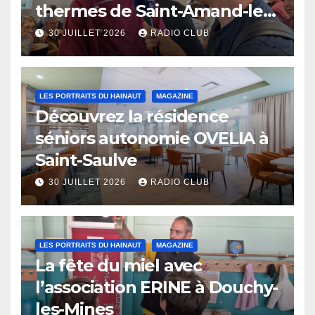
thermes de Saint-Amand-les-
Eaux
30 JUILLET 2026
RADIO CLUB
LES PORTRAITS DU HAINAUT
MAGAZINE
Découvrez la résidence
séniors autonomie OVELIA à
Saint-Saulve
30 JUILLET 2026
RADIO CLUB
LES PORTRAITS DU HAINAUT
MAGAZINE
La fête du miel avec
l’association ERINE à Douchy-
les-Mines