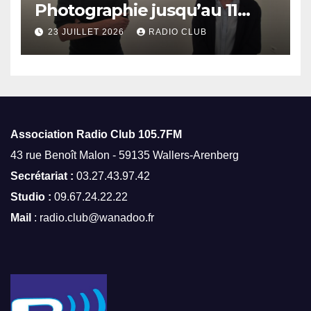
Photographie jusqu’au 11
octobre
23 JUILLET 2026
RADIO CLUB
Association Radio Club
105.7FM
43 rue Benoît Malon - 59135 Wallers-Arenberg
Secrétariat :
03.27.43.97.42
Studio :
09.67.24.22.22
Mail
: radio.club@wanadoo.fr