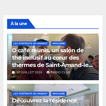
À la une
LES PORTRAITS DU HAINAUT
MAGAZINE
O café réunis, un salon de
thé inclusif au cœur des
thermes de Saint-Amand-les-
Eaux
30 JUILLET 2026
RADIO CLUB
LES PORTRAITS DU HAINAUT
MAGAZINE
Découvrez la résidence