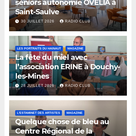
séniors autonomie OVELIA à
Saint-Saulve
30 JUILLET 2026
RADIO CLUB
LES PORTRAITS DU HAINAUT
MAGAZINE
La fête du miel avec
l’association ERINE à Douchy-
les-Mines
28 JUILLET 2026
RADIO CLUB
L'ESTAMINET DES ARTISTES
MAGAZINE
Quelque chose de bleu au
Centre Régional de la