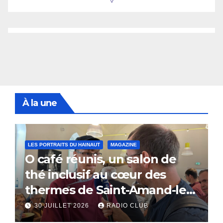
À la une
LES PORTRAITS DU HAINAUT
MAGAZINE
O café réunis, un salon de
thé inclusif au cœur des
thermes de Saint-Amand-les-
Eaux
30 JUILLET 2026
RADIO CLUB