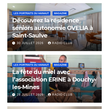
LES PORTRAITS DU HAINAUT
MAGAZINE
Découvrez la résidence
séniors autonomie OVELIA à
Saint-Saulve
30 JUILLET 2026
RADIO CLUB
LES PORTRAITS DU HAINAUT
MAGAZINE
La fête du miel avec
l’association ERINE à Douchy-
les-Mines
28 JUILLET 2026
RADIO CLUB