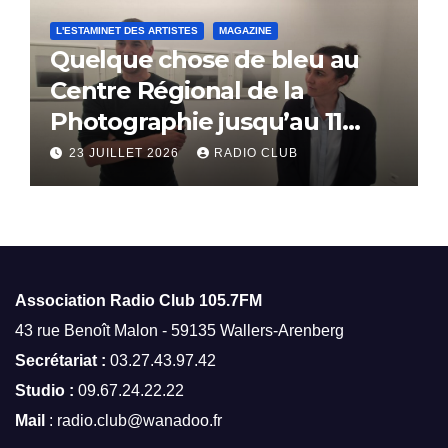
L'ESTAMINET DES ARTISTES
MAGAZINE
Quelque chose de bleu au
Centre Régional de la
Photographie jusqu’au 11
octobre
23 JUILLET 2026
RADIO CLUB
Association Radio Club
105.7FM
43 rue Benoît Malon - 59135 Wallers-Arenberg
Secrétariat :
03.27.43.97.42
Studio :
09.67.24.22.22
Mail
: radio.club@wanadoo.fr