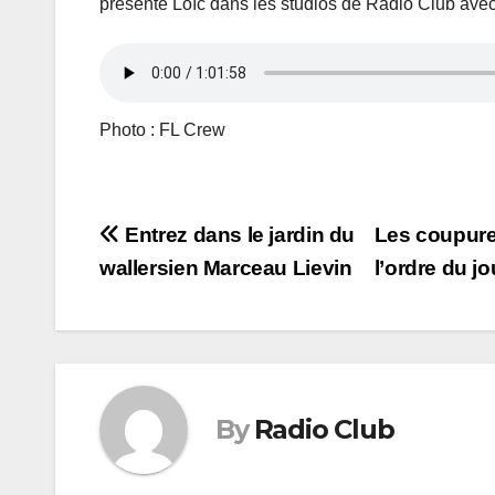
présente Loïc dans les studios de Radio Club avec
Photo : FL Crew
Navigation
Entrez dans le jardin du
Les coupures
wallersien Marceau Lievin
l’ordre du j
de
l’article
By
Radio Club