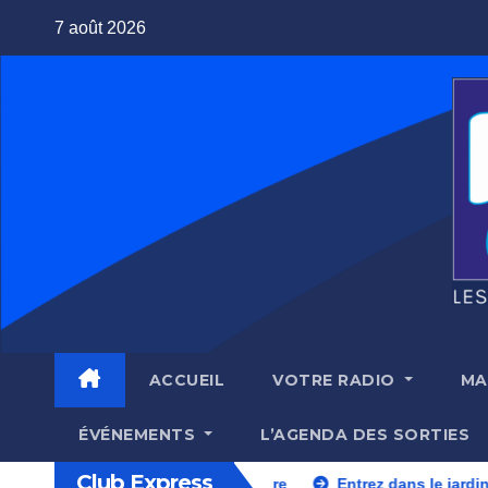
Skip
7 août 2026
to
content
ACCUEIL
VOTRE RADIO
MA
ÉVÉNEMENTS
L’AGENDA DES SORTIES
Club Express
tre Régional de la Photographie jusqu’au 11 octobre
Entre