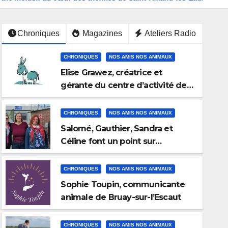
Chroniques
Magazines
Ateliers Radio
CHRONIQUES
NOS AMIS NOS ANIMAUX
Elise Grawez, créatrice et
gérante du centre d’activité des
Hauts-Pays des Poilus à Blaugies
CHRONIQUES
NOS AMIS NOS ANIMAUX
Salomé, Gauthier, Sandra et
Céline font un point sur
l’Association Educ, Flair & Fun
CHRONIQUES
NOS AMIS NOS ANIMAUX
Sophie Toupin, communicante
LES PORTRAITS DU HAINAUT
MAGAZINE
animale de Bruay-sur-l’Escaut
La fête du miel avec l’associ
Douchy-les-Mines
CHRONIQUES
NOS AMIS NOS ANIMAUX