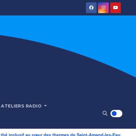
ATELIERS RADIO
is, un salon de thé inclusif au cœur des thermes de Saint-Amand-