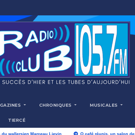
GAZINES
CHRONIQUES
MUSICALES
TIERCÉ
z dans le jardin du wallersien Marceau Lievin
O café réun