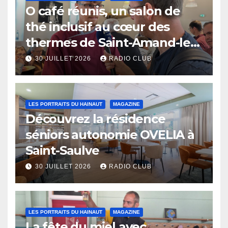
O café réunis, un salon de
thé inclusif au cœur des
thermes de Saint-Amand-les-
Eaux
30 JUILLET 2026
RADIO CLUB
LES PORTRAITS DU HAINAUT
MAGAZINE
Découvrez la résidence
séniors autonomie OVELIA à
Saint-Saulve
30 JUILLET 2026
RADIO CLUB
LES PORTRAITS DU HAINAUT
MAGAZINE
La fête du miel avec