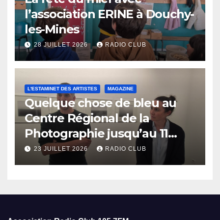
l’association ERINE à Douchy-
les-Mines
28 JUILLET 2026
RADIO CLUB
L'ESTAMINET DES ARTISTES
MAGAZINE
Quelque chose de bleu au
Centre Régional de la
Photographie jusqu’au 11
octobre
23 JUILLET 2026
RADIO CLUB