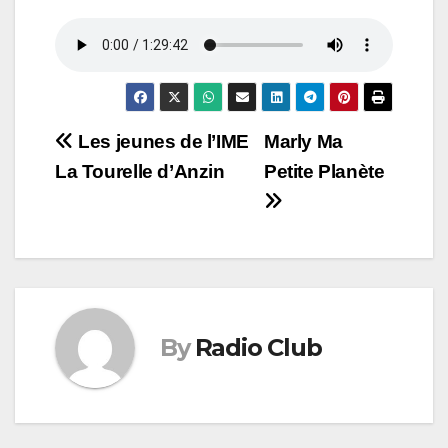
Navigation
Les jeunes de l’IME
Marly Ma
La Tourelle d’Anzin
Petite Planète
de
l’article
By
Radio Club