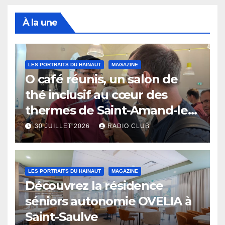
À la une
LES PORTRAITS DU HAINAUT
MAGAZINE
O café réunis, un salon de
thé inclusif au cœur des
thermes de Saint-Amand-les-
Eaux
30 JUILLET 2026
RADIO CLUB
LES PORTRAITS DU HAINAUT
MAGAZINE
Découvrez la résidence
séniors autonomie OVELIA à
Saint-Saulve