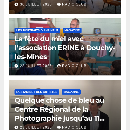
30 JUILLET 2026
RADIO CLUB
LES PORTRAITS DU HAINAUT
MAGAZINE
La fête du miel avec
l’association ERINE à Douchy-
les-Mines
28 JUILLET 2026
RADIO CLUB
L'ESTAMINET DES ARTISTES
MAGAZINE
Quelque chose de bleu au
Centre Régional de la
Photographie jusqu’au 11
octobre
23 JUILLET 2026
RADIO CLUB