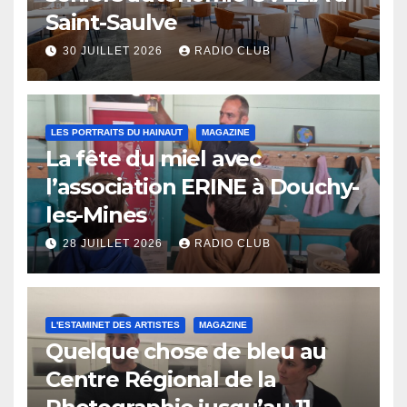
Saint-Saulve
30 JUILLET 2026
RADIO CLUB
LES PORTRAITS DU HAINAUT
MAGAZINE
La fête du miel avec
l’association ERINE à Douchy-
les-Mines
28 JUILLET 2026
RADIO CLUB
L'ESTAMINET DES ARTISTES
MAGAZINE
Quelque chose de bleu au
Centre Régional de la