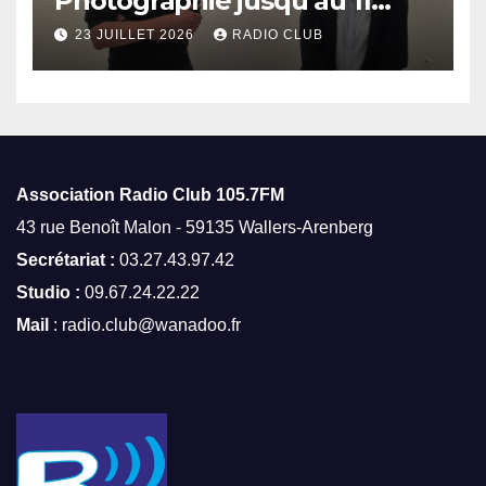
Photographie jusqu’au 11
octobre
23 JUILLET 2026
RADIO CLUB
Association Radio Club
105.7FM
43 rue Benoît Malon - 59135 Wallers-Arenberg
Secrétariat :
03.27.43.97.42
Studio :
09.67.24.22.22
Mail
: radio.club@wanadoo.fr