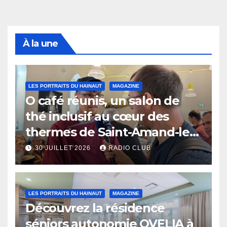
À la une
LES PORTRAITS DU HAINAUT
MAGAZINE
O café réunis, un salon de
thé inclusif au cœur des
thermes de Saint-Amand-les-
Eaux
30 JUILLET 2026
RADIO CLUB
LES PORTRAITS DU HAINAUT
MAGAZINE
Découvrez la résidence
séniors autonomie OVELIA à