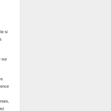
le si
s
 sur
es
cience
urses,
rez