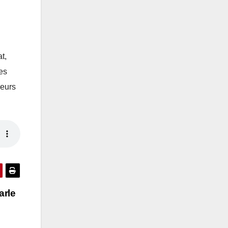
t,
des
ieurs
arle