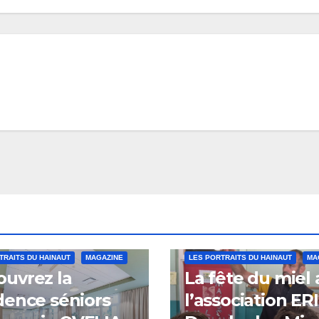
TRAITS DU HAINAUT
MAGAZINE
LES PORTRAITS DU HAINAUT
MA
uvrez la
La fête du miel
dence séniors
l’association ER