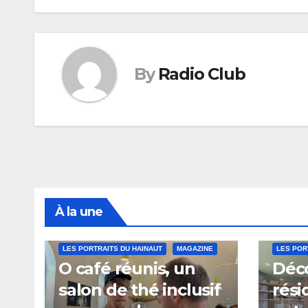
l’article
By
Radio Club
À la une
LES PORTRAITS DU HAINAUT
MAGAZINE
LES POR
O café réunis, un
Déco
salon de thé inclusif
rési