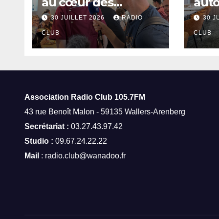
au cœur des
aut
thermes de Saint-
à Sa
30 JUILLET 2026
RADIO
30 J
Amand-les-Eaux
CLUB
CLUB
Association Radio Club
105.7FM
43 rue Benoît Malon - 59135 Wallers-Arenberg
Secrétariat :
03.27.43.97.42
Studio :
09.67.24.22.22
Mail
: radio.club@wanadoo.fr