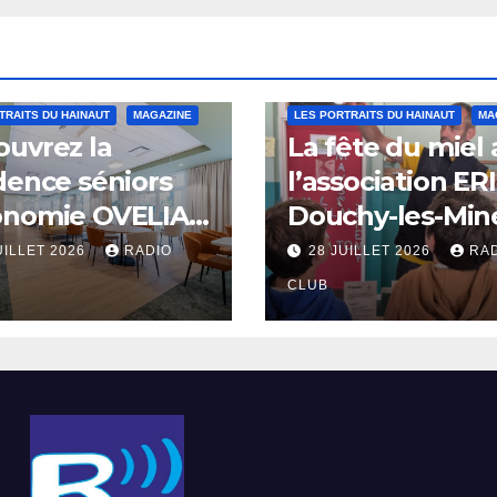
TRAITS DU HAINAUT
MAGAZINE
LES PORTRAITS DU HAINAUT
MA
uvrez la
La fête du miel
dence séniors
l’association ER
onomie OVELIA
Douchy-les-Min
int-Saulve
UILLET 2026
RADIO
28 JUILLET 2026
RA
CLUB