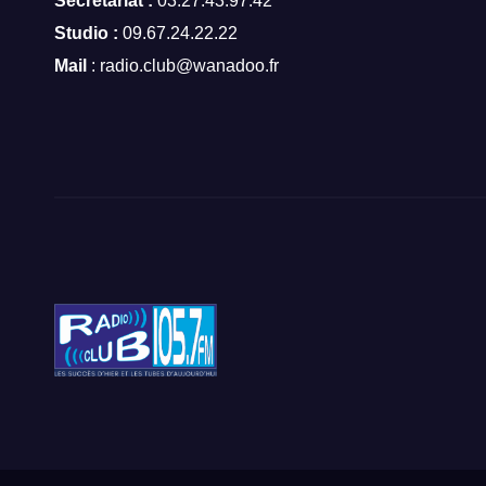
Secrétariat :
03.27.43.97.42
Studio :
09.67.24.22.22
Mail
: radio.club@wanadoo.fr