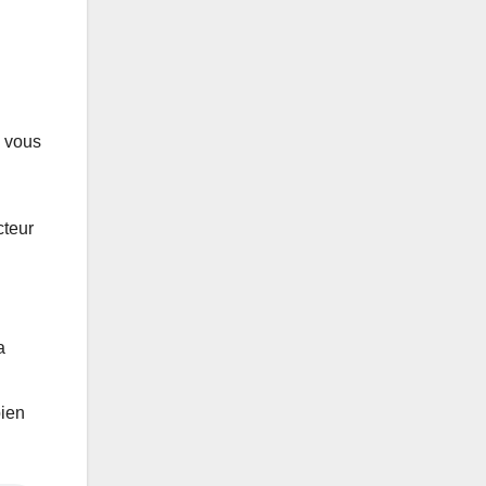
i vous
cteur
a
bien