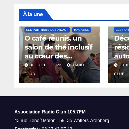
À la une
LES PORTRAITS DU HAINAUT
MAGAZINE
LES POR
O café réunis, un
Déco
salon de thé inclusif
rési
au cœur des
aut
thermes de Saint-
à Sa
30 JUILLET 2026
RADIO
30 J
Amand-les-Eaux
CLUB
CLUB
Association Radio Club
105.7FM
43 rue Benoît Malon - 59135 Wallers-Arenberg