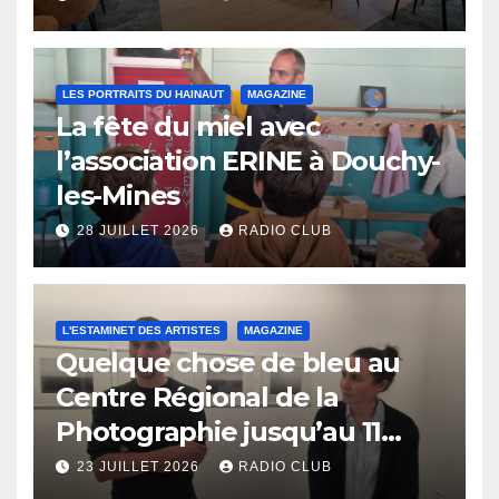
LES PORTRAITS DU HAINAUT
MAGAZINE
La fête du miel avec
l’association ERINE à Douchy-
les-Mines
28 JUILLET 2026
RADIO CLUB
L'ESTAMINET DES ARTISTES
MAGAZINE
Quelque chose de bleu au
Centre Régional de la
Photographie jusqu’au 11
octobre
23 JUILLET 2026
RADIO CLUB