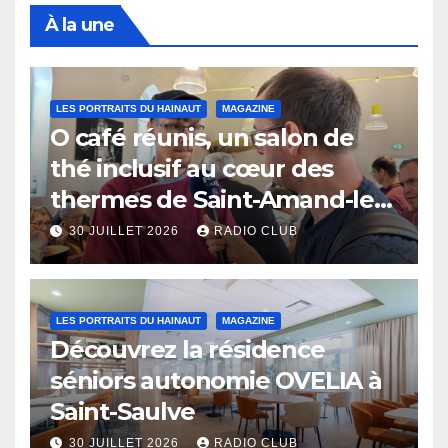
À la une
LES PORTRAITS DU HAINAUT
MAGAZINE
O café réunis, un salon de
thé inclusif au cœur des
thermes de Saint-Amand-les-
Eaux
30 JUILLET 2026
RADIO CLUB
LES PORTRAITS DU HAINAUT
MAGAZINE
Découvrez la résidence
séniors autonomie OVELIA à
Saint-Saulve
30 JUILLET 2026
RADIO CLUB