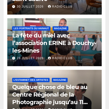
30 JUILLET 2026
RADIO CLUB
LES PORTRAITS DU HAINAUT
MAGAZINE
La fête du miel avec
l’association ERINE à Douchy-
les-Mines
28 JUILLET 2026
RADIO CLUB
L'ESTAMINET DES ARTISTES
MAGAZINE
Quelque chose de bleu au
Centre Régional de la
Photographie jusqu’au 11