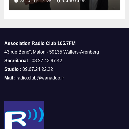
octobre
23 JUILLET 2026
RADIO CLUB
Association Radio Club
105.7FM
43 rue Benoît Malon - 59135 Wallers-Arenberg
Secrétariat :
03.27.43.97.42
Studio :
09.67.24.22.22
Mail
: radio.club@wanadoo.fr