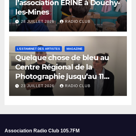
l’association ERINE à Douchy-
les-Mines
28 JUILLET 2026
RADIO CLUB
L'ESTAMINET DES ARTISTES
MAGAZINE
Quelque chose de bleu au
Centre Régional de la
Photographie jusqu’au 11
octobre
23 JUILLET 2026
RADIO CLUB
Association Radio Club
105.7FM