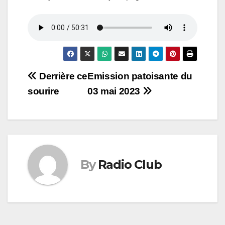
Navigation
Derrière ce
Emission patoisante du
sourire
03 mai 2023
de
l’article
By
Radio Club