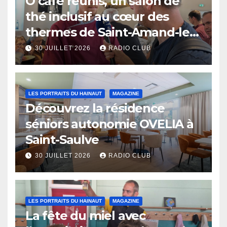
O café réunis, un salon de
thé inclusif au cœur des
thermes de Saint-Amand-les-
Eaux
30 JUILLET 2026
RADIO CLUB
LES PORTRAITS DU HAINAUT
MAGAZINE
Découvrez la résidence
séniors autonomie OVELIA à
Saint-Saulve
30 JUILLET 2026
RADIO CLUB
LES PORTRAITS DU HAINAUT
MAGAZINE
La fête du miel avec