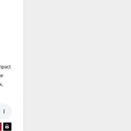
impact
ge
x,