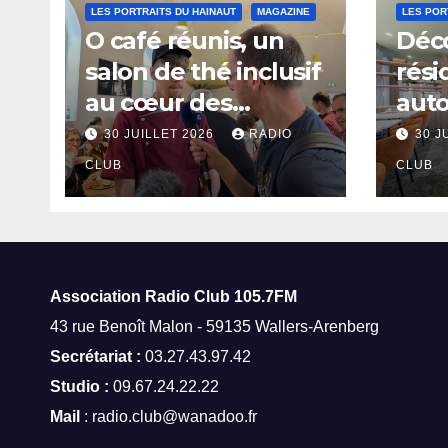
LES PORTRAITS DU HAINAUT
MAGAZINE
LES POR
O café réunis, un
Déco
salon de thé inclusif
rési
au cœur des
aut
thermes de Saint-
à Sa
30 JUILLET 2026
RADIO
30 J
Amand-les-Eaux
CLUB
CLUB
Association Radio Club
105.7FM
43 rue Benoît Malon - 59135 Wallers-Arenberg
Secrétariat :
03.27.43.97.42
Studio :
09.67.24.22.22
Mail
: radio.club@wanadoo.fr