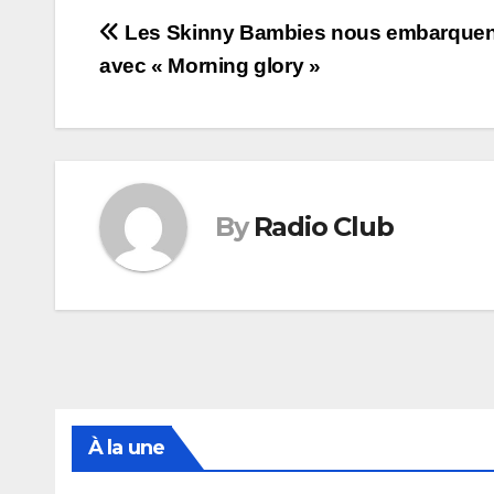
Navigation
Les Skinny Bambies nous embarquent 
avec « Morning glory »
de
l’article
By
Radio Club
À la une