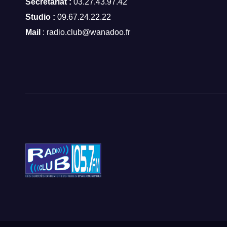
Secrétariat :
03.27.43.97.42
Studio :
09.67.24.22.22
Mail
: radio.club@wanadoo.fr