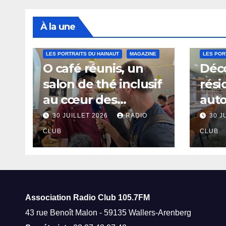
À la une
LES PORTRAITS DU HAINAUT
MAGAZINE
LES POR
O café réunis, un
Déco
salon de thé inclusif
rési
au cœur des
aut
thermes de Saint-
à Sa
30 JUILLET 2026
RADIO
30 J
Amand-les-Eaux
CLUB
CLUB
Association Radio Club
105.7FM
43 rue Benoît Malon - 59135 Wallers-Arenberg