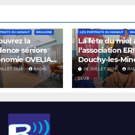
TRAITS DU HAINAUT
MAGAZINE
LES PORTRAITS DU HAINAUT
MA
uvrez la
La fête du miel
dence séniors
l’association ER
onomie OVELIA
Douchy-les-Min
int-Saulve
UILLET 2026
RADIO
28 JUILLET 2026
RA
CLUB