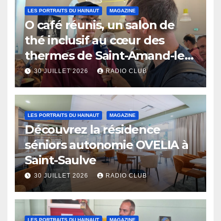
LES PORTRAITS DU HAINAUT
MAGAZINE
O café réunis, un salon de
thé inclusif au cœur des
thermes de Saint-Amand-les-
Eaux
30 JUILLET 2026
RADIO CLUB
LES PORTRAITS DU HAINAUT
MAGAZINE
Découvrez la résidence
séniors autonomie OVELIA à
Saint-Saulve
30 JUILLET 2026
RADIO CLUB
LES PORTRAITS DU HAINAUT
MAGAZINE