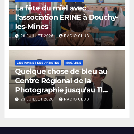
La fête du miel avec
l’association ERINE à Douchy-
les-Mines
28 JUILLET 2026
RADIO CLUB
L'ESTAMINET DES ARTISTES
MAGAZINE
Quelque chose de bleu au
Centre Régional de la
Photographie jusqu’au 11
octobre
23 JUILLET 2026
RADIO CLUB