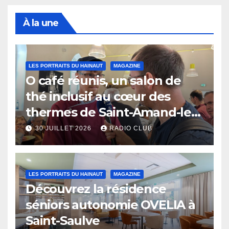
À la une
LES PORTRAITS DU HAINAUT
MAGAZINE
O café réunis, un salon de
thé inclusif au cœur des
thermes de Saint-Amand-les-
Eaux
30 JUILLET 2026
RADIO CLUB
LES PORTRAITS DU HAINAUT
MAGAZINE
Découvrez la résidence
séniors autonomie OVELIA à
Saint-Saulve