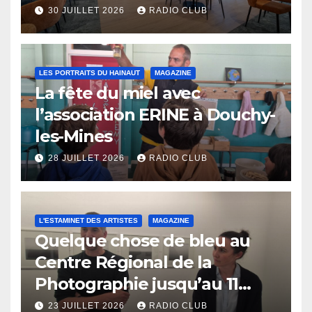
30 JUILLET 2026
RADIO CLUB
LES PORTRAITS DU HAINAUT
MAGAZINE
La fête du miel avec
l’association ERINE à Douchy-
les-Mines
28 JUILLET 2026
RADIO CLUB
L'ESTAMINET DES ARTISTES
MAGAZINE
Quelque chose de bleu au
Centre Régional de la
Photographie jusqu’au 11
octobre
23 JUILLET 2026
RADIO CLUB