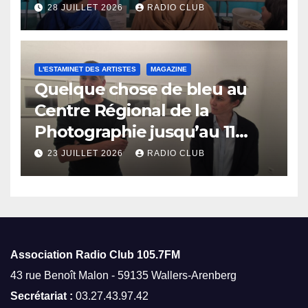
28 JUILLET 2026
RADIO CLUB
L'ESTAMINET DES ARTISTES
MAGAZINE
Quelque chose de bleu au
Centre Régional de la
Photographie jusqu’au 11
octobre
23 JUILLET 2026
RADIO CLUB
Association Radio Club
105.7FM
43 rue Benoît Malon - 59135 Wallers-Arenberg
Secrétariat :
03.27.43.97.42