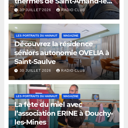
thermes de Saint-Amand-les-
Eaux
30 JUILLET 2026
RADIO CLUB
LES PORTRAITS DU HAINAUT
MAGAZINE
Découvrez la résidence
séniors autonomie OVELIA à
Saint-Saulve
30 JUILLET 2026
RADIO CLUB
LES PORTRAITS DU HAINAUT
MAGAZINE
La fête du miel avec
l’association ERINE à Douchy-
les-Mines