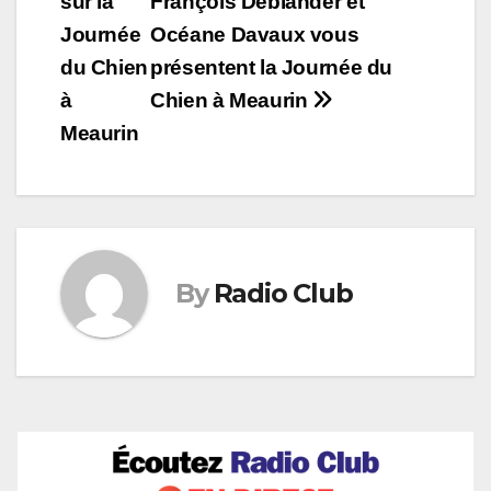
sur la
François Deblander et
l’article
Journée
Océane Davaux vous
du Chien
présentent la Journée du
à
Chien à Meaurin
Meaurin
By
Radio Club