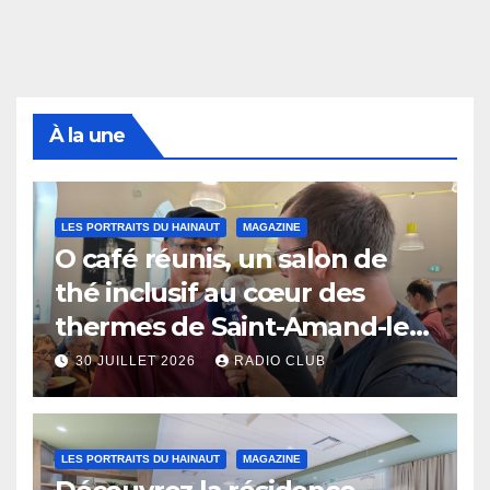
À la une
LES PORTRAITS DU HAINAUT
MAGAZINE
O café réunis, un salon de
thé inclusif au cœur des
thermes de Saint-Amand-les-
Eaux
30 JUILLET 2026
RADIO CLUB
LES PORTRAITS DU HAINAUT
MAGAZINE