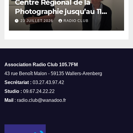
Centre Régional de la
Photographie jusqu’au 11
octobre
23 JUILLET 2026
RADIO CLUB
Association Radio Club
105.7FM
43 rue Benoît Malon - 59135 Wallers-Arenberg
Secrétariat :
03.27.43.97.42
Studio :
09.67.24.22.22
Mail
: radio.club@wanadoo.fr