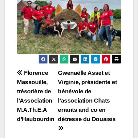
Navigation
Florence
Gwenaëlle Asset et
Massouille,
Virginie, présidente et
de
trésorière de
bénévole de
l’article
l’Association
l’association Chats
M.A.Th.E.A
errants and co en
d’Haubourdin
détresse du Douaisis