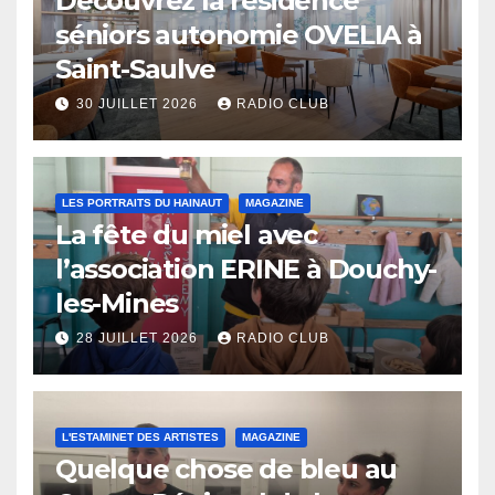
Découvrez la résidence
séniors autonomie OVELIA à
Saint-Saulve
30 JUILLET 2026
RADIO CLUB
LES PORTRAITS DU HAINAUT
MAGAZINE
La fête du miel avec
l’association ERINE à Douchy-
les-Mines
28 JUILLET 2026
RADIO CLUB
L'ESTAMINET DES ARTISTES
MAGAZINE
Quelque chose de bleu au