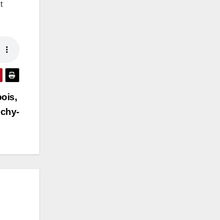
t
ois,
uchy-