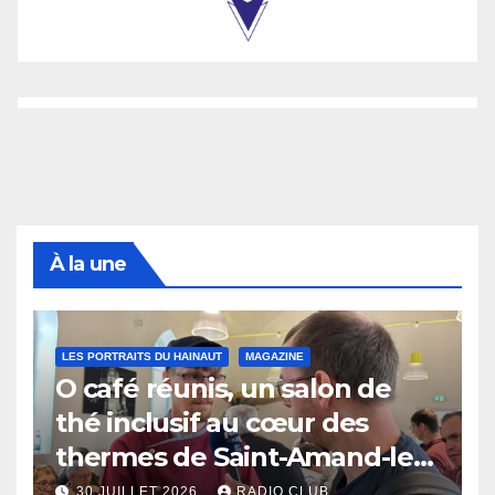
À la une
LES PORTRAITS DU HAINAUT
MAGAZINE
O café réunis, un salon de
thé inclusif au cœur des
thermes de Saint-Amand-les-
Eaux
30 JUILLET 2026
RADIO CLUB