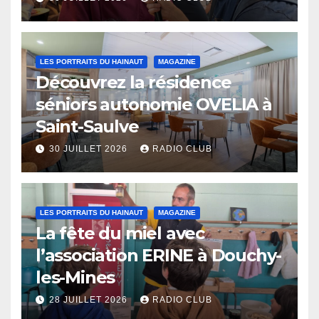
LES PORTRAITS DU HAINAUT
MAGAZINE
Découvrez la résidence
séniors autonomie OVELIA à
Saint-Saulve
30 JUILLET 2026
RADIO CLUB
LES PORTRAITS DU HAINAUT
MAGAZINE
La fête du miel avec
l’association ERINE à Douchy-
les-Mines
28 JUILLET 2026
RADIO CLUB