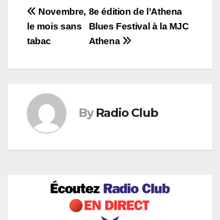
Navigation
Novembre,
8e édition de l’Athena
le mois sans
Blues Festival à la MJC
de
tabac
Athena
l’article
By
Radio Club