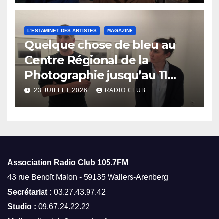
L'ESTAMINET DES ARTISTES
MAGAZINE
Quelque chose de bleu au
Centre Régional de la
Photographie jusqu’au 11
octobre
23 JUILLET 2026
RADIO CLUB
Association Radio Club
105.7FM
43 rue Benoît Malon - 59135 Wallers-Arenberg
Secrétariat :
03.27.43.97.42
Studio :
09.67.24.22.22