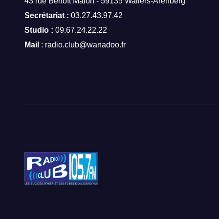
43 rue Benoît Malon - 59135 Wallers-Arenberg
Secrétariat :
03.27.43.97.42
Studio :
09.67.24.22.22
Mail
: radio.club@wanadoo.fr