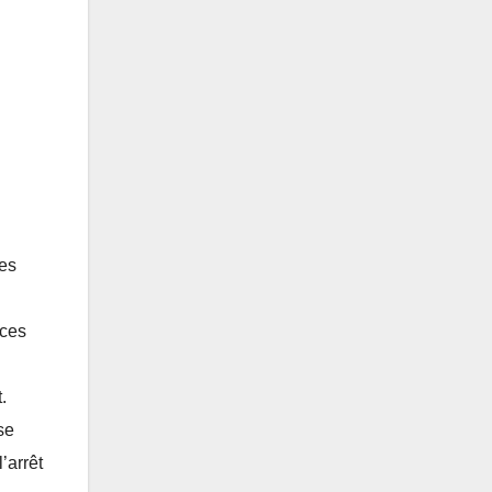
les
 ces
.
se
’arrêt