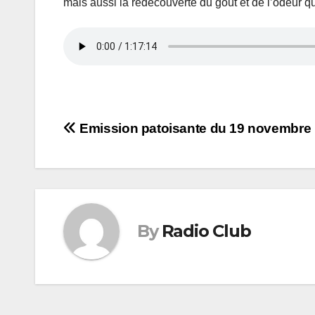
mais aussi la redécouverte du goût et de l’odeur qu
Navigation
Emission patoisante du 19 novembre
de
l’article
By
Radio Club