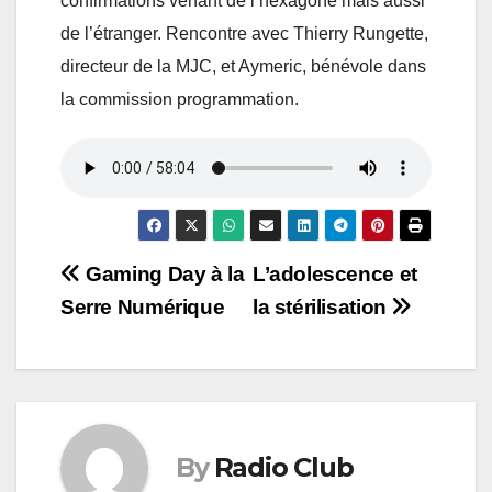
confirmations venant de l’hexagone mais aussi
de l’étranger. Rencontre avec Thierry Rungette,
directeur de la MJC, et Aymeric, bénévole dans
la commission programmation.
Navigation
Gaming Day à la
L’adolescence et
Serre Numérique
la stérilisation
de
l’article
By
Radio Club