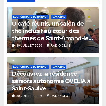
LES PORTRAITS DU HAINAUT
MAGAZINE
O café réunis, un salon de
thé inclusif au cœur des
thermes de Saint-Amand-les-
Eaux
30 JUILLET 2026
RADIO CLUB
LES PORTRAITS DU HAINAUT
MAGAZINE
Découvrez la résidence
séniors autonomie OVELIA à
Saint-Saulve
30 JUILLET 2026
RADIO CLUB