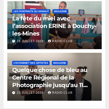
LES PORTRAITS DU HAINAUT
MAGAZINE
La fête du miel avec
l’association ERINE à Douchy-
les-Mines
28 JUILLET 2026
RADIO CLUB
L'ESTAMINET DES ARTISTES
MAGAZINE
Quelque chose de bleu au
Centre Régional de la
Photographie jusqu’au 11
octobre
23 JUILLET 2026
RADIO CLUB