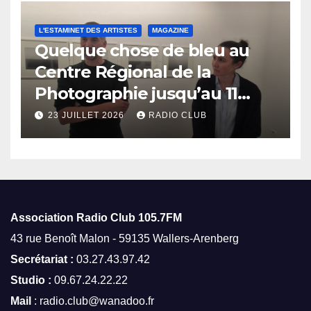
L'ESTAMINET DES ARTISTES
MAGAZINE
Quelque chose de bleu au
Centre Régional de la
Photographie jusqu’au 11
octobre
23 JUILLET 2026
RADIO CLUB
Association Radio Club
105.7FM
43 rue Benoît Malon - 59135 Wallers-Arenberg
Secrétariat :
03.27.43.97.42
Studio :
09.67.24.22.22
Mail
: radio.club@wanadoo.fr