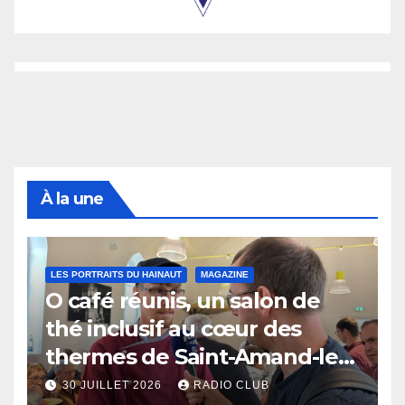
À la une
LES PORTRAITS DU HAINAUT
MAGAZINE
O café réunis, un salon de
thé inclusif au cœur des
thermes de Saint-Amand-les-
Eaux
30 JUILLET 2026
RADIO CLUB