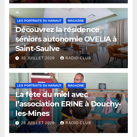
LES PORTRAITS DU HAINAUT
MAGAZINE
Découvrez la résidence
séniors autonomie OVELIA à
Saint-Saulve
30 JUILLET 2026
RADIO CLUB
LES PORTRAITS DU HAINAUT
MAGAZINE
La fête du miel avec
l’association ERINE à Douchy-
les-Mines
28 JUILLET 2026
RADIO CLUB