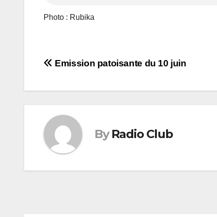
Photo : Rubika
Navigation
Emission patoisante du 10 juin
de
l’article
By
Radio Club