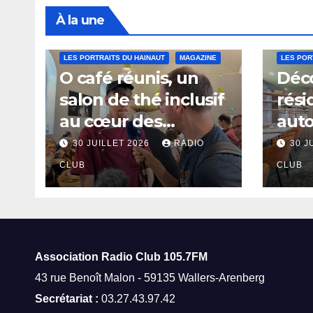
À la une
LES PORTRAITS DU HAINAUT
MAGAZINE
LES POR
O café réunis, un
Déco
salon de thé inclusif
rési
au cœur des
aut
thermes de Saint-
à Sa
30 JUILLET 2026
RADIO
30 J
Amand-les-Eaux
CLUB
CLUB
Association Radio Club
105.7FM
43 rue Benoît Malon - 59135 Wallers-Arenberg
Secrétariat :
03.27.43.97.42