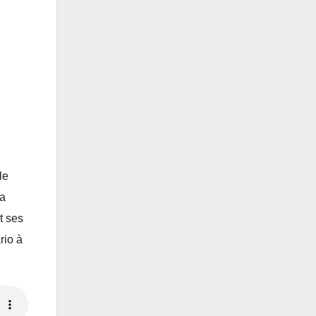
le
ra
t ses
rio à