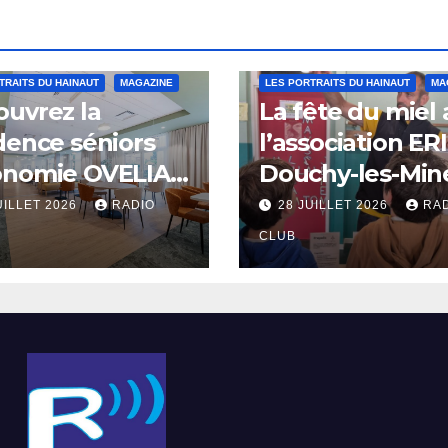
TRAITS DU HAINAUT
MAGAZINE
LES PORTRAITS DU HAINAUT
MA
uvrez la
La fête du miel
dence séniors
l’association ER
onomie OVELIA
Douchy-les-Min
int-Saulve
UILLET 2026
RADIO
28 JUILLET 2026
RA
CLUB