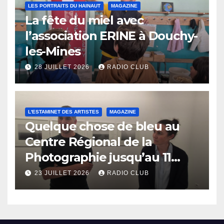
LES PORTRAITS DU HAINAUT
MAGAZINE
La fête du miel avec
l’association ERINE à Douchy-
les-Mines
28 JUILLET 2026
RADIO CLUB
L'ESTAMINET DES ARTISTES
MAGAZINE
Quelque chose de bleu au
Centre Régional de la
Photographie jusqu’au 11
octobre
23 JUILLET 2026
RADIO CLUB