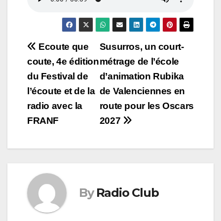
Navigation
Ecoute que
Susurros, un court-
coute, 4e édition
métrage de l’école
de
du Festival de
d’animation Rubika
l’article
l’écoute et de la
de Valenciennes en
radio avec la
route pour les Oscars
FRANF
2027
By
Radio Club