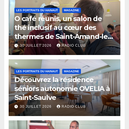
LES PORTRAITS DU HAINAUT
MAGAZINE
O café réunis, un salon de
thé inclusif au cœur des
thermes de Saint-Amand-les-
Eaux
30 JUILLET 2026
RADIO CLUB
LES PORTRAITS DU HAINAUT
MAGAZINE
Découvrez la résidence
séniors autonomie OVELIA à
Saint-Saulve
30 JUILLET 2026
RADIO CLUB