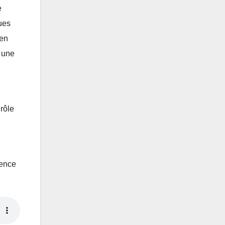
e
cues
 en
s une
rôle
sence