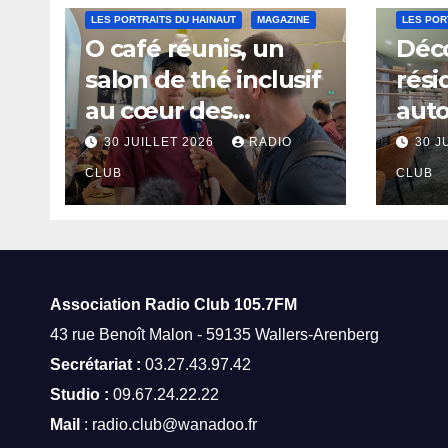
LES PORTRAITS DU HAINAUT
MAGAZINE
LES POR
O café réunis, un
Déco
salon de thé inclusif
rési
au cœur des
aut
thermes de Saint-
à Sa
30 JUILLET 2026
RADIO
30 J
Amand-les-Eaux
CLUB
CLUB
Association Radio Club
105.7FM
43 rue Benoît Malon - 59135 Wallers-Arenberg
Secrétariat :
03.27.43.97.42
Studio :
09.67.24.22.22
Mail
: radio.club@wanadoo.fr