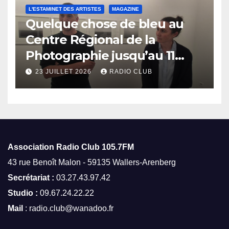
L'ESTAMINET DES ARTISTES
MAGAZINE
Quelque chose de bleu au
Centre Régional de la
Photographie jusqu’au 11
octobre
23 JUILLET 2026
RADIO CLUB
Association Radio Club
105.7FM
43 rue Benoît Malon - 59135 Wallers-Arenberg
Secrétariat :
03.27.43.97.42
Studio :
09.67.24.22.22
Mail
: radio.club@wanadoo.fr