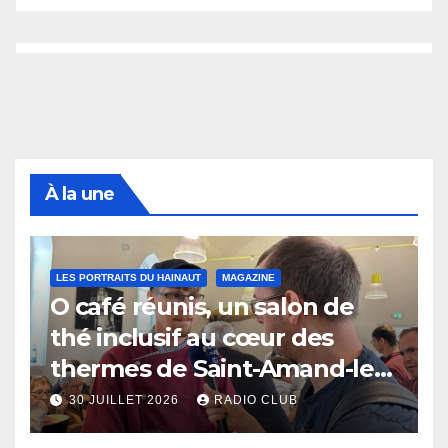
À la une
LES PORTRAITS DU HAINAUT
MAGAZINE
O café réunis, un salon de
thé inclusif au cœur des
thermes de Saint-Amand-les-
Eaux
30 JUILLET 2026
RADIO CLUB