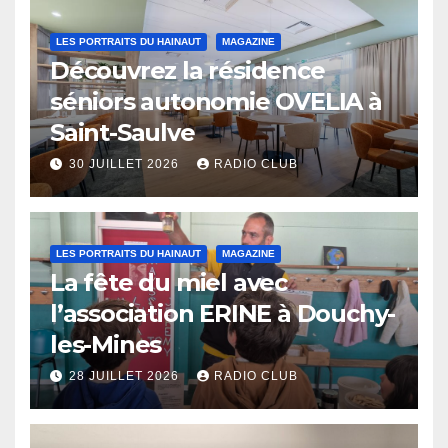
LES PORTRAITS DU HAINAUT
MAGAZINE
Découvrez la résidence
séniors autonomie OVELIA à
Saint-Saulve
30 JUILLET 2026
RADIO CLUB
LES PORTRAITS DU HAINAUT
MAGAZINE
La fête du miel avec
l’association ERINE à Douchy-
les-Mines
28 JUILLET 2026
RADIO CLUB