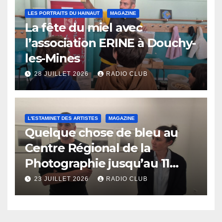
LES PORTRAITS DU HAINAUT
MAGAZINE
La fête du miel avec
l’association ERINE à Douchy-
les-Mines
28 JUILLET 2026
RADIO CLUB
L'ESTAMINET DES ARTISTES
MAGAZINE
Quelque chose de bleu au
Centre Régional de la
Photographie jusqu’au 11
octobre
23 JUILLET 2026
RADIO CLUB