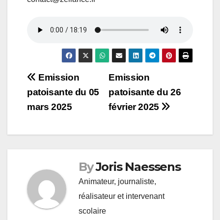
Navigation
Emission
Emission
patoisante du 05
patoisante du 26
de
mars 2025
février 2025
l’article
By
Joris Naessens
Animateur, journaliste,
réalisateur et intervenant
scolaire