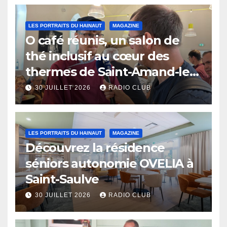
LES PORTRAITS DU HAINAUT
MAGAZINE
O café réunis, un salon de
thé inclusif au cœur des
thermes de Saint-Amand-les-
Eaux
30 JUILLET 2026
RADIO CLUB
LES PORTRAITS DU HAINAUT
MAGAZINE
Découvrez la résidence
séniors autonomie OVELIA à
Saint-Saulve
30 JUILLET 2026
RADIO CLUB