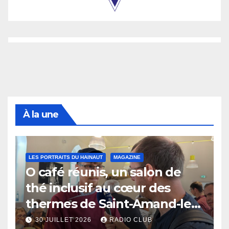
À la une
LES PORTRAITS DU HAINAUT
MAGAZINE
O café réunis, un salon de
thé inclusif au cœur des
thermes de Saint-Amand-les-
Eaux
30 JUILLET 2026
RADIO CLUB