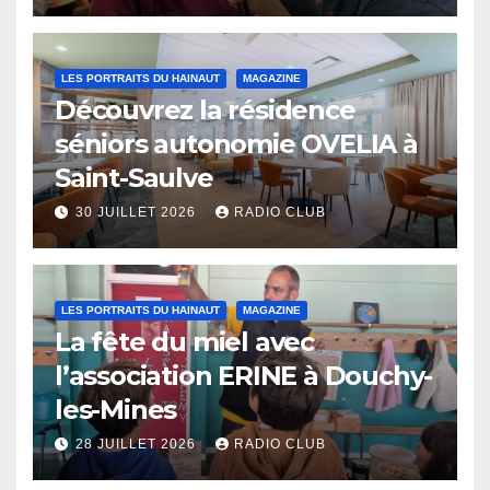
LES PORTRAITS DU HAINAUT
MAGAZINE
Découvrez la résidence
séniors autonomie OVELIA à
Saint-Saulve
30 JUILLET 2026
RADIO CLUB
LES PORTRAITS DU HAINAUT
MAGAZINE
La fête du miel avec
l’association ERINE à Douchy-
les-Mines
28 JUILLET 2026
RADIO CLUB