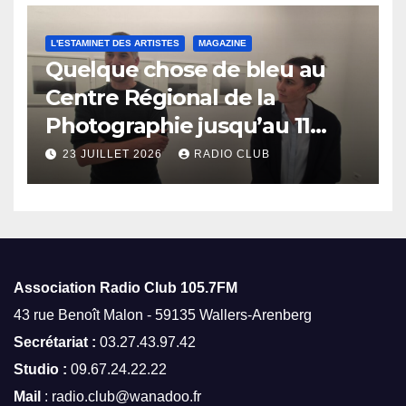
L'ESTAMINET DES ARTISTES
MAGAZINE
Quelque chose de bleu au
Centre Régional de la
Photographie jusqu’au 11
octobre
23 JUILLET 2026
RADIO CLUB
Association Radio Club
105.7FM
43 rue Benoît Malon - 59135 Wallers-Arenberg
Secrétariat :
03.27.43.97.42
Studio :
09.67.24.22.22
Mail
: radio.club@wanadoo.fr