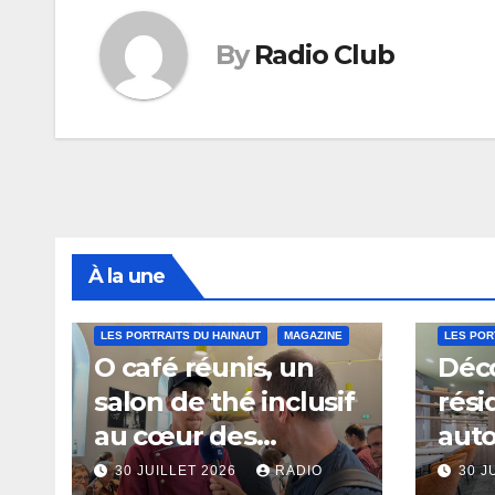
By
Radio Club
À la une
LES PORTRAITS DU HAINAUT
MAGAZINE
LES POR
O café réunis, un
Déco
salon de thé inclusif
rési
au cœur des
aut
thermes de Saint-
à Sa
30 JUILLET 2026
RADIO
30 J