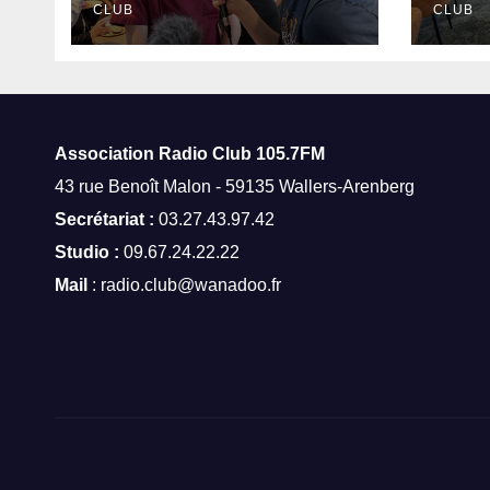
Amand-les-Eaux
CLUB
CLUB
Association Radio Club
105.7FM
43 rue Benoît Malon - 59135 Wallers-Arenberg
Secrétariat :
03.27.43.97.42
Studio :
09.67.24.22.22
Mail
: radio.club@wanadoo.fr