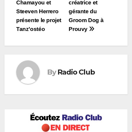
Chamayou et
créatrice et
de
Steeven Herrero
gérante du
l’article
présente le projet
Groom Dog à
Tanz’ostéo
Prouvy
By
Radio Club