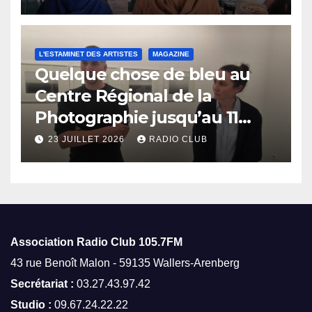
L'ESTAMINET DES ARTISTES
MAGAZINE
Quelque chose de bleu au
Centre Régional de la
Photographie jusqu’au 11
octobre
23 JUILLET 2026
RADIO CLUB
Association Radio Club
105.7FM
43 rue Benoît Malon - 59135 Wallers-Arenberg
Secrétariat :
03.27.43.97.42
Studio :
09.67.24.22.22