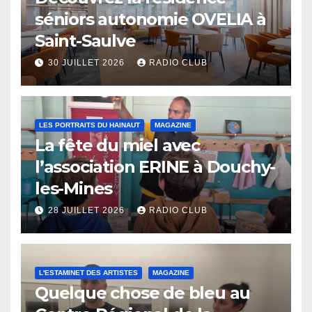
séniors autonomie OVELIA à
Saint-Saulve
30 JUILLET 2026
RADIO CLUB
LES PORTRAITS DU HAINAUT
MAGAZINE
La fête du miel avec
l’association ERINE à Douchy-
les-Mines
28 JUILLET 2026
RADIO CLUB
L'ESTAMINET DES ARTISTES
MAGAZINE
Quelque chose de bleu au