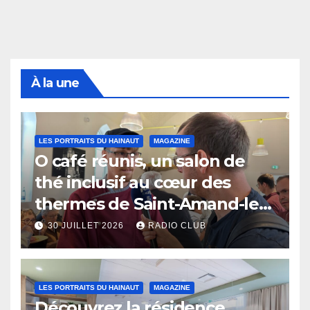
À la une
LES PORTRAITS DU HAINAUT
MAGAZINE
O café réunis, un salon de
thé inclusif au cœur des
thermes de Saint-Amand-les-
Eaux
30 JUILLET 2026
RADIO CLUB
LES PORTRAITS DU HAINAUT
MAGAZINE
Découvrez la résidence