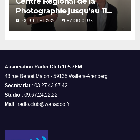
Centre Régional de la
Photographie jusqu’au 11
octobre
23 JUILLET 2026
RADIO CLUB
Association Radio Club
105.7FM
43 rue Benoît Malon - 59135 Wallers-Arenberg
Secrétariat :
03.27.43.97.42
Studio :
09.67.24.22.22
Mail
: radio.club@wanadoo.fr