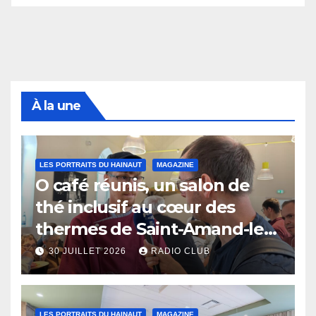
À la une
LES PORTRAITS DU HAINAUT
MAGAZINE
O café réunis, un salon de
thé inclusif au cœur des
thermes de Saint-Amand-les-
Eaux
30 JUILLET 2026
RADIO CLUB
LES PORTRAITS DU HAINAUT
MAGAZINE