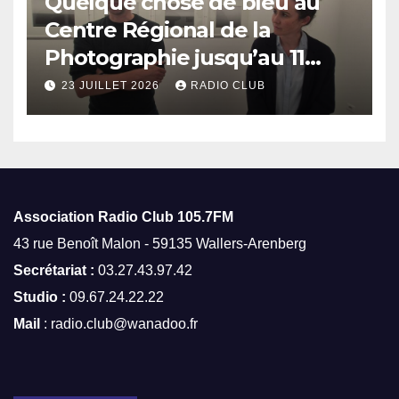
Quelque chose de bleu au
Centre Régional de la
Photographie jusqu’au 11
octobre
23 JUILLET 2026
RADIO CLUB
Association Radio Club
105.7FM
43 rue Benoît Malon - 59135 Wallers-Arenberg
Secrétariat :
03.27.43.97.42
Studio :
09.67.24.22.22
Mail
: radio.club@wanadoo.fr