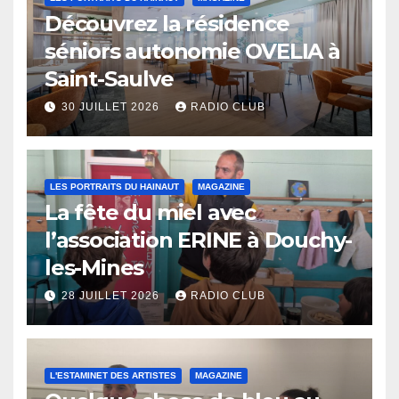
Découvrez la résidence
séniors autonomie OVELIA à
Saint-Saulve
30 JUILLET 2026
RADIO CLUB
LES PORTRAITS DU HAINAUT
MAGAZINE
La fête du miel avec
l’association ERINE à Douchy-
les-Mines
28 JUILLET 2026
RADIO CLUB
L'ESTAMINET DES ARTISTES
MAGAZINE