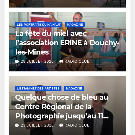
LES PORTRAITS DU HAINAUT
MAGAZINE
La fête du miel avec
l’association ERINE à Douchy-
les-Mines
28 JUILLET 2026
RADIO CLUB
L'ESTAMINET DES ARTISTES
MAGAZINE
Quelque chose de bleu au
Centre Régional de la
Photographie jusqu’au 11
octobre
23 JUILLET 2026
RADIO CLUB