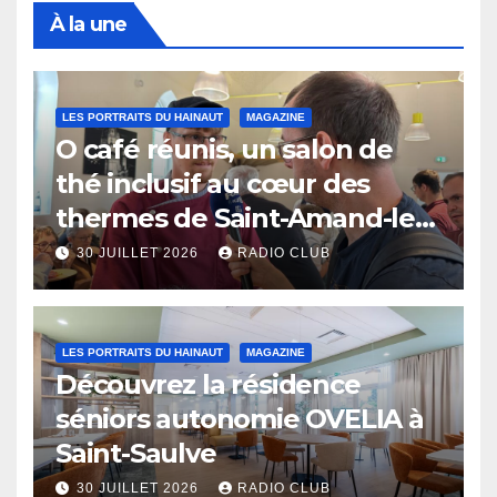
À la une
LES PORTRAITS DU HAINAUT
MAGAZINE
O café réunis, un salon de
thé inclusif au cœur des
thermes de Saint-Amand-les-
Eaux
30 JUILLET 2026
RADIO CLUB
LES PORTRAITS DU HAINAUT
MAGAZINE
Découvrez la résidence
séniors autonomie OVELIA à
Saint-Saulve
30 JUILLET 2026
RADIO CLUB