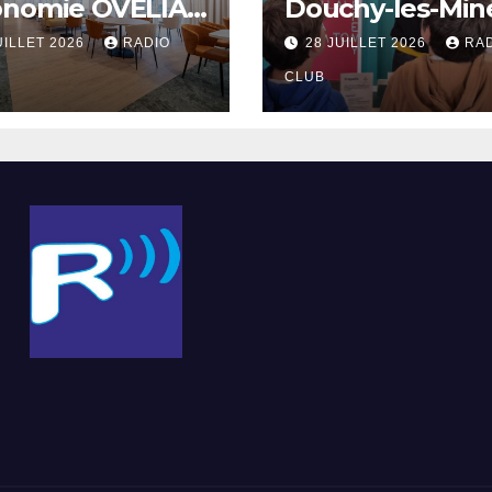
onomie OVELIA
Douchy-les-Min
int-Saulve
UILLET 2026
RADIO
28 JUILLET 2026
RA
CLUB