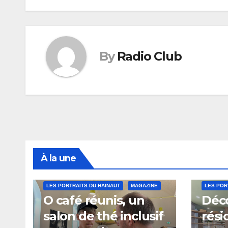
de
l’article
By
Radio Club
À la une
LES PORTRAITS DU HAINAUT
MAGAZINE
LES POR
O café réunis, un
Déco
salon de thé inclusif
rési