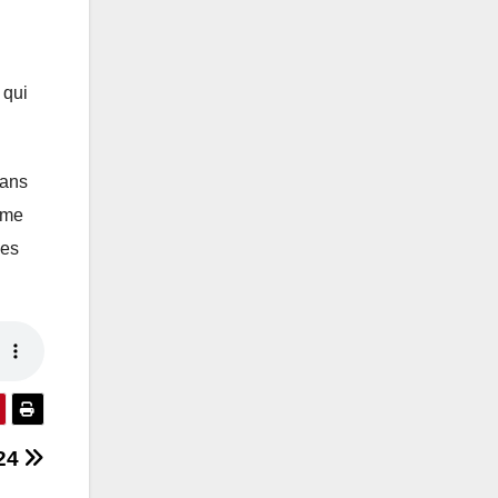
 qui
sans
ime
les
024