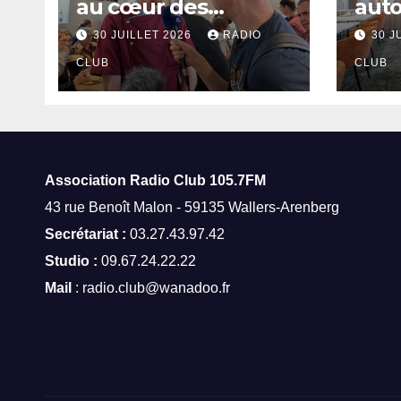
au cœur des
aut
thermes de Saint-
à Sa
30 JUILLET 2026
RADIO
30 J
Amand-les-Eaux
CLUB
CLUB
Association Radio Club
105.7FM
43 rue Benoît Malon - 59135 Wallers-Arenberg
Secrétariat :
03.27.43.97.42
Studio :
09.67.24.22.22
Mail
: radio.club@wanadoo.fr