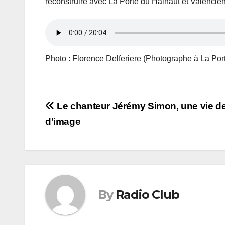
reconstruire avec La Porte du Hainaut et Valencie
Photo : Florence Delferiere (Photographe à La Por
Navigation
Le chanteur Jérémy Simon, une vie d
d’image
de
l’article
By
Radio Club