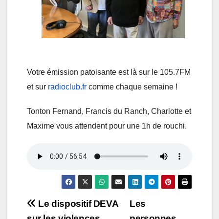
Votre émission patoisante est là sur le 105.7FM
et sur
radioclub.fr
comme chaque semaine !
Tonton Fernand, Francis du Ranch, Charlotte et
Maxime vous attendent pour une 1h de rouchi.
Navigation
Le dispositif DEVA
Les
sur les violences
personnes