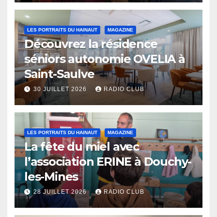
LES PORTRAITS DU HAINAUT
MAGAZINE
Découvrez la résidence
séniors autonomie OVELIA à
Saint-Saulve
30 JUILLET 2026
RADIO CLUB
LES PORTRAITS DU HAINAUT
MAGAZINE
La fête du miel avec
l’association ERINE à Douchy-
les-Mines
28 JUILLET 2026
RADIO CLUB