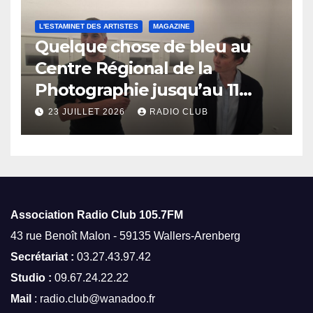
L'ESTAMINET DES ARTISTES
MAGAZINE
Quelque chose de bleu au
Centre Régional de la
Photographie jusqu’au 11
octobre
23 JUILLET 2026
RADIO CLUB
Association Radio Club
105.7FM
43 rue Benoît Malon - 59135 Wallers-Arenberg
Secrétariat :
03.27.43.97.42
Studio :
09.67.24.22.22
Mail
: radio.club@wanadoo.fr