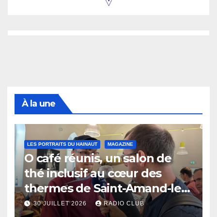
À la une
LES PORTRAITS DU HAINAUT
MAGAZINE
O café réunis, un salon de
thé inclusif au cœur des
thermes de Saint-Amand-les-
Eaux
30 JUILLET 2026
RADIO CLUB