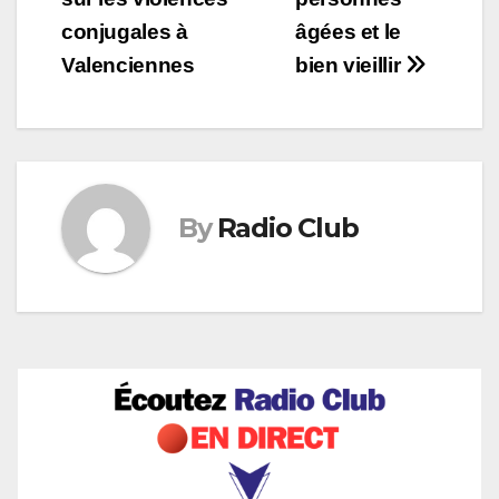
de
conjugales à
âgées et le
l’article
Valenciennes
bien vieillir
By
Radio Club